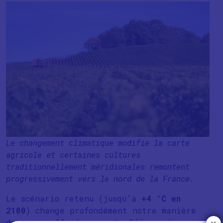
Le changement climatique modifie la carte
agricole et certaines cultures
traditionnellement méridionales remontent
progressivement vers le nord de la France.
Le scénario retenu (jusqu’à
+4 °C en
2100
) change profondément notre manière
de penser l’aménagement, l’économie,