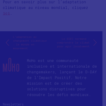
Pour en savoir plus sur l’adaptation
climatique au niveau mondial, cliquez
ici
.
L’adaptation au
Le GIEC normand :
changement climatique
comprendre le climat
: le monde en
pour agir localement
mouvement
MoHo est une communauté
inclusive et internationale de
changemakers, lançant le D-DAY
de l'Impact Positif. Notre
mission est de créer des
solutions disruptives pour
résoudre les défis mondiaux.
Newsletters