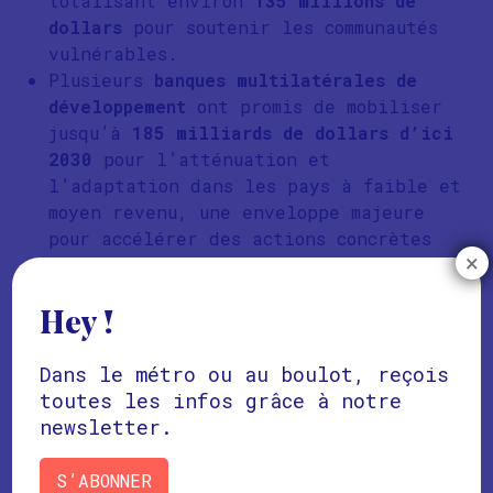
totalisant environ
135 millions de
dollars
pour soutenir les communautés
vulnérables.
Plusieurs
banques multilatérales de
développement
ont promis de mobiliser
jusqu’à
185 milliards de dollars d’ici
2030
pour l’atténuation et
l’adaptation dans les pays à faible et
moyen revenu, une enveloppe majeure
pour accélérer des actions concrètes
×
de résilience.
La France, en amont de la COP30, a
Hey !
confirmé son rôle financier dans le
soutien mondial à l’adaptation : en
2024,
Dans le métro ou au boulot, reçois
elle a mobilisé 7,2 milliards d’euros pour
toutes les infos grâce à notre
l’action climatique dans les pays en
newsletter.
développement
, dont
3 milliards
spécifiquement dédiés à l’adaptation
, un
S’ABONNER