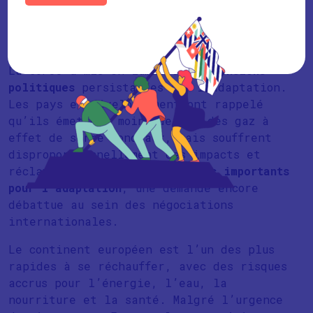
montant en hausse par rapport aux années
précédentes.
Enjeux géopolitiques & défis
La COP30 a mis en lumière des
tensions
politiques
persistantes sur l’adaptation.
Les pays en développement ont rappelé
qu’ils émettent moins de 1 % des gaz à
effet de serre mondiaux, mais souffrent
disproportionnellement des impacts et
réclament des
financements plus importants
pour l’adaptation
, une demande encore
débattue au sein des négociations
internationales.
Le continent européen est l’un des plus
rapides à se réchauffer, avec des risques
accrus pour l’énergie, l’eau, la
nourriture et la santé. Malgré l’urgence