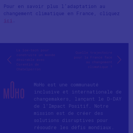
Pour en savoir plus l’adaptation au
changement climatique en France, cliquez
ici
.
La low-tech pour
Quelle trajectoire
construire un monde
pour la France face
désirable avec
au changement
Corentin de
climatique ?
Chatelperron
MoHo est une communauté
inclusive et internationale de
changemakers, lançant le D-DAY
de l'Impact Positif. Notre
mission est de créer des
solutions disruptives pour
résoudre les défis mondiaux.