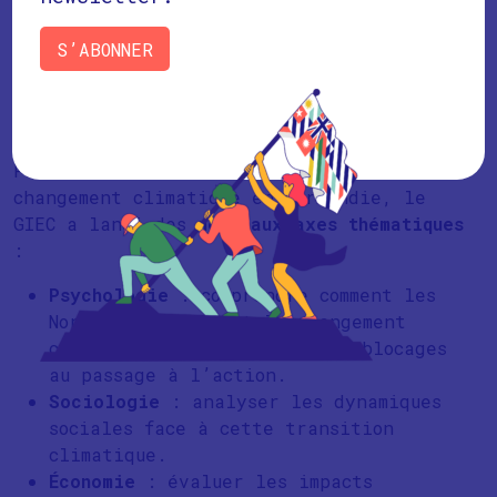
Territoires urbains, périurbains,
ruraux
S’ABONNER
Systèmes côtiers et risques naturels
Santé (pollution, maladies émergentes)
Phase 2 (2023–2024)
Pour enrichir la connaissance du
changement climatique en Normandie, le
GIEC a lancé des
nouveaux axes thématiques
:
Psychologie
: comprendre comment les
Normands perçoivent le changement
climatique et quels sont les blocages
au passage à l’action.
Sociologie
: analyser les dynamiques
sociales face à cette transition
climatique.
Économie
: évaluer les impacts