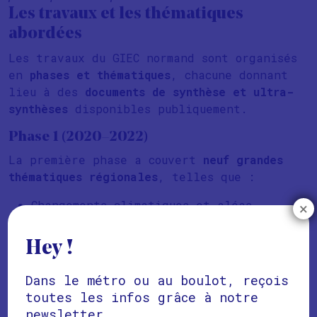
Les travaux et les thématiques
abordées
Les travaux du GIEC normand sont organisés
en
phases et thématiques
, chacune donnant
lieu à des
documents de synthèse et ultra-
synthèses
disponibles publiquement.
Phase 1 (2020–2022)
La première phase a couvert
neuf grandes
thématiques régionales
, telles que :
Changements climatiques et aléas
×
météorologiques
Qualité de l’air
Hey !
Eau (qualité, disponibilité, risques)
Biodiversité marine et terrestre
Dans le métro ou au boulot, reçois
Sols, agronomie et agriculture
toutes les infos grâce à notre
Pêche et conchyliculture
newsletter.