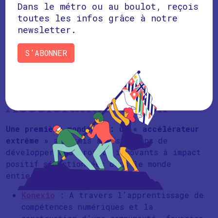
Dans le métro ou au boulot, reçois
toutes les infos grâce à notre
newsletter.
S’ABONNER
MoHo Extreme
Acceleration Track
Une première mondiale : un « accélérateur
extrême »
a permis à 5 startups de
développer des projets innovants à impact
positif sélectionnées dans le monde
entier :
Konexio
: A travers l’apprentissage de
compétences numériques et la