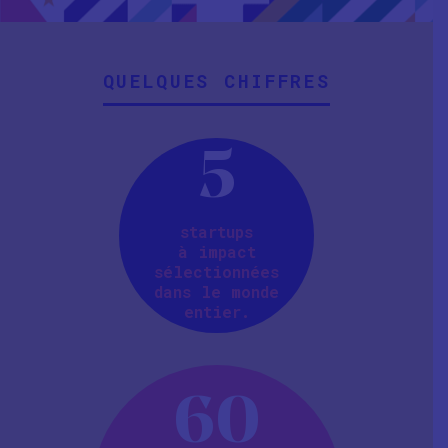
QUELQUES CHIFFRES
5
startups
à impact
sélectionnées
dans le monde
entier.
60