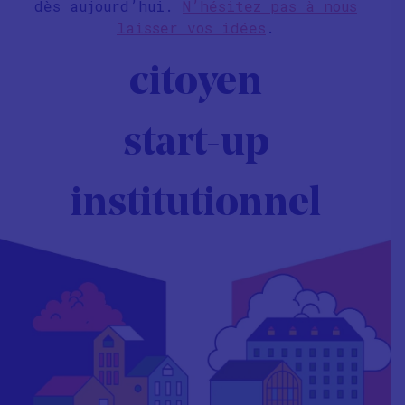
dès aujourd’hui.
N’hésitez pas à nous
laisser vos idées
.
citoyen
start-up
institutionnel