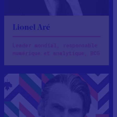
Lionel Aré
Leader mondial, responsable
numérique et analytique, BCG