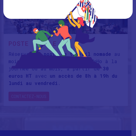
POSTE MOBILE
Réservez
un poste de travail nomade
au
mois au sein de l’Atrium du MoHo à la
journée ou au mois, à partir de
30
euros HT
avec
un accès de 8h à 19h du
lundi au vendredi
.
CONTACTEZ-NOUS