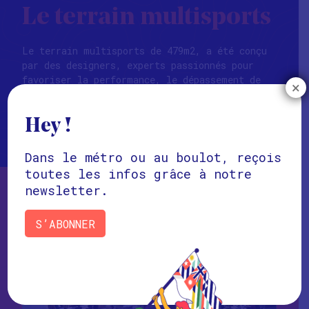
Le terrain multisports
Le terrain multisports de 479m2, a été conçu
par des designers, experts passionnés pour
favoriser la performance, le dépassement de
×
soi et le bien-être.
Hey !
VOIR
Dans le métro ou au boulot, reçois
toutes les infos grâce à notre
newsletter.
S’ABONNER