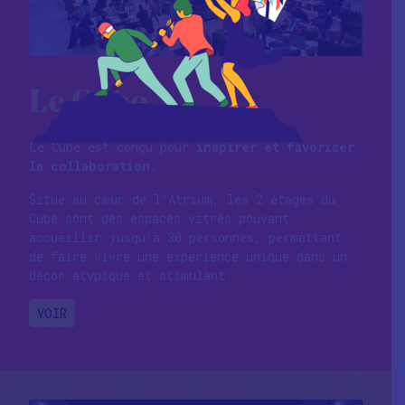
Le Cube
Le Cube est conçu pour
inspirer et favoriser
la collaboration
.
Situé au cœur de l’Atrium, les 2 étages du
Cube sont des espaces vitrés pouvant
accueillir jusqu’à 30 personnes, permettant
de faire vivre une expérience unique dans un
décor atypique et stimulant.
VOIR