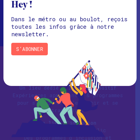
Des liens forts avec des acteurs
Hey !
internationaux de l’innovation pour
développer vos projets
Dans le métro ou au boulot, reçois
toutes les infos grâce à notre
newsletter.
S’ABONNER
IMPACT POSITIF
Un lieu dédié à l’impact positif
Expériences apprenantes & programmes
pour s’inspirer, s’enrichir et se
transformer
Un lieu d’inclusion
1 500 m2 ouvert au public
Des programmes d’inclusion et