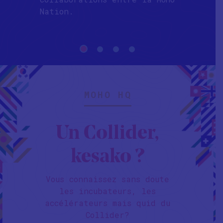
Nation.
MOHO HQ
Un Collider,
kesako ?
Vous connaissez sans doute
les incubateurs, les
accélérateurs mais quid du
Collider?