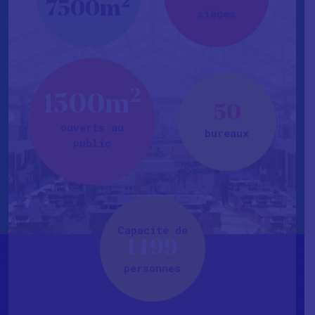
2
7500m
sièges
2
1500m
50
ouverts au
bureaux
public
Capacité de
1499
personnes