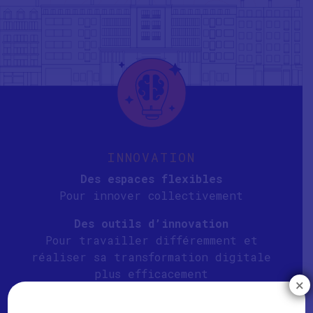
INNOVATION
Des espaces flexibles
Pour innover collectivement
Des outils d’innovation
Pour travailler différemment et
réaliser sa transformation digitale
plus efficacement
×
Un écosystème innovant