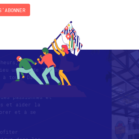
S’ABONNER
cheurs, artistes,
ieu unique de 7,500m2
 à tous. Dans Caen,
 des passionnés et
es et aider la
orer et à se
ofiter