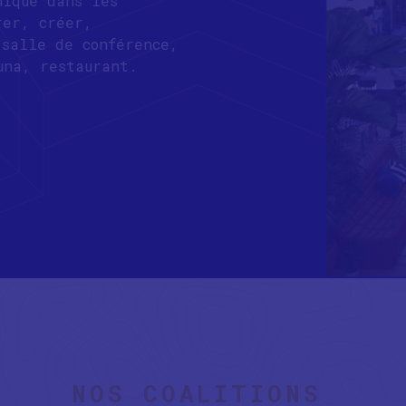
nique dans les
rer, créer,
salle de conférence,
una, restaurant.
NOS COALITIONS