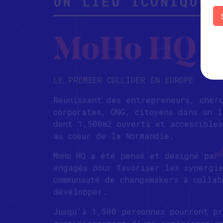
UN LIEU ICONIQUE
MoHo HQ
LE PREMIER COLLIDER EN EUROPE
Réunissant des entrepreneurs, cher
corporates, ONG, citoyens dans un l
dont 1,500m2 ouverts et accessibles
au coeur de la Normandie.
MoHo HQ a été pensé et désigné par
engagés pour favoriser les synergi
communauté de changemakers à collab
développer.
Jusqu’à 1,500 personnes pourront pr