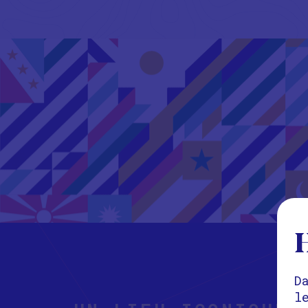
H
D
l