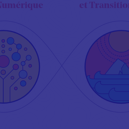
n Numérique
et Transiti