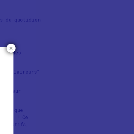
s du quotidien
×
nter des
es éclaireurs”
 de leur
eins que
ignes ! Ce
ollectifs,
ain.