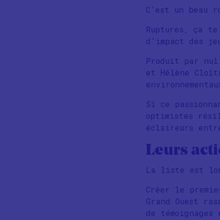
C’est un beau r
Ruptures, ça te
d’impact des je
Produit par nul
et Hélène Cloît
environnementau
Si ce passionna
optimistes rési
éclaireurs entr
Leurs act
La liste est lo
Créer le premie
Grand Ouest ras
de témoignages 