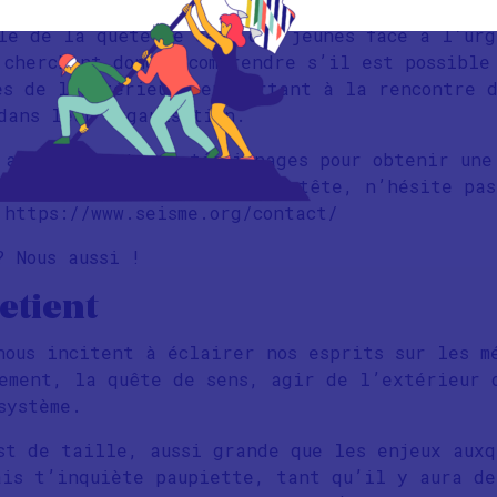
lé de la quête de sens des jeunes face à l’urg
 cherchent donc à comprendre s’il est possible
es de l’intérieur, en partant à la rencontre d
dans leur organisation.
 actuellement des témoignages pour obtenir une
ours. Si tu as un profil en tête, n’hésite pas
 https://www.seisme.org/contact/
? Nous aussi !
etient
nous incitent à éclairer nos esprits sur les m
ement, la quête de sens, agir de l’extérieur 
 système.
st de taille, aussi grande que les enjeux auxq
ais t’inquiète paupiette, tant qu’il y aura de