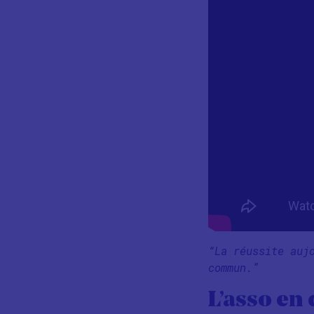
“La réussite auj
commun.”
L’asso en