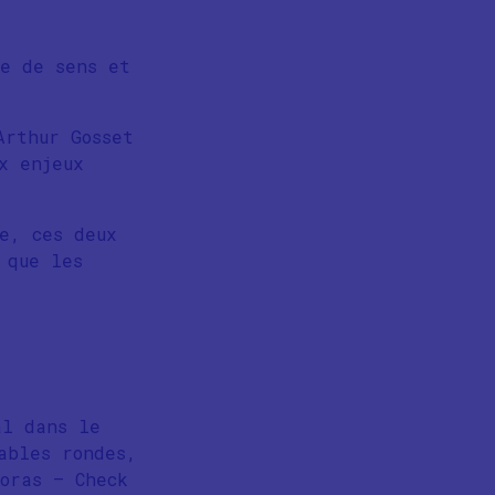
e de sens et
Arthur Gosset
x enjeux
e, ces deux
 que les
al dans le
ables rondes,
oras – Check