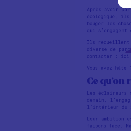
Après avoir par
écologique, ils
bouger les chos
qui s’engagent 
Ils recueillent
diverse de parc
contacter : ici
Vous avez hâte 
Ce qu’on r
Les éclaireurs 
demain, l’engag
l’intérieur du
Leur ambition e
faisons face. M