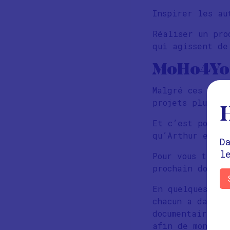
Inspirer les au
Réaliser un pro
qui agissent de
MoHo4Youn
Malgré ces nomb
projets plus pu
H
Et c’est pour l
qu’Arthur et Hé
D
l
Pour vous tease
prochain docume
En quelques mot
chacun a dans s
documentaire me
afin de montrer