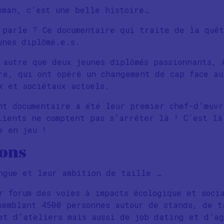
oman, c’est une belle histoire…
 parle ? Ce documentaire qui traite de la quêt
unes diplômé.e.s.
 autre que deux jeunes diplômés passionnants, 
re, qui ont opéré un changement de cap face au
x et sociétaux actuels.
nt documentaire a été leur premier chef-d’œuvr
lients ne comptent pas s’arrêter là ! C’est là
e en jeu !
ions
ngue et leur ambition de taille …
r forum des voies à impacts écologique et soci
semblant 4500 personnes autour de stands, de t
et d’ateliers mais aussi de job dating et d’ag