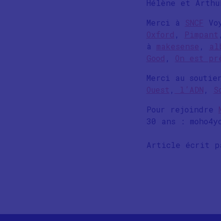
Hélène et Arthu
Merci à
SNCF
Voy
Oxford
,
Pimpant
à
makesense
,
al
Good
,
On est pr
Merci au souti
Ouest
,
l’ADN
,
S
Pour rejoindre
30 ans : moho4y
Article écrit 