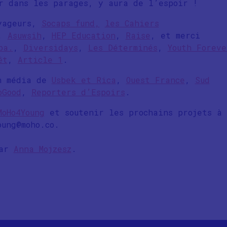
r dans les parages, y aura de l’espoir !
ageurs,
Socaps fund,
les Cahiers
,
Asuwsih
,
HEP Education
,
Raise
, et merci
ba.
,
Diversidays
,
Les Déterminés
,
Youth Foreve
êt
,
Article 1
.
en média de
Usbek et Rica
,
Ouest France
,
Sud
oGood
,
Reporters d’Espoirs
.
MoHo4Young
et soutenir les prochains projets à 
oung@moho.co.
par
Anna Mojzesz
.