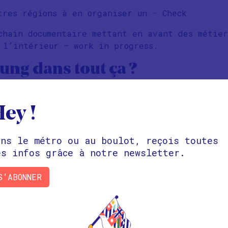
tres régions à en organiser un – Check
chain documentaire mettant en avant des métier
 l’intérieur – work in progress.
g dans tout ça ?
reux succès, rien ne vaut le collectif pour mo
issants et plus impactants.
ey !
e développement de leur second documentaire “L
lène se sont tournés vers MoHo4Young.
ans le métro ou au boulot, reçois toutes
es infos grâce à notre newsletter.
r un peu le projet, partons dans les coulisses
ntaire :
S’ABONNER
s, l’idée est d’explorer les leviers et les fr
on métier pour s’engager et faire bouger les l
ttra en avant les engagements individuels et c
 que chaque métier peut être un métier de dem