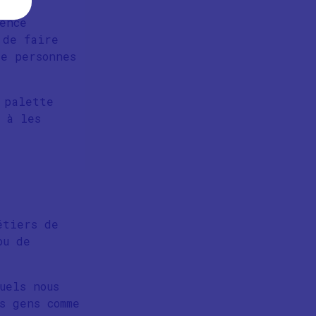
ence
 de faire
e personnes
 palette
 à les
étiers de
ou de
uels nous
s gens comme