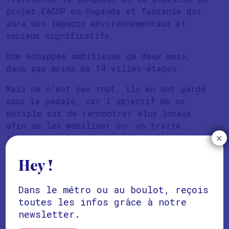
projet EACOP en Ouganda et Tanzanie qui
aura des impacts environnementaux et
sociaux significatifs.
Une échappée ambitieuse de deux mois,
dans pas moins de 14 villes-étapes.
Mais ce n’est pas tout, ils en ont gardé
sous la pédale, car l’objectif de ce
périple est de rencontrer élus locaux
afin de les mobiliser sur un traité
×
international mais aussi des élèves afin
de les sensibiliser aux enjeux
climatiques.
Hey !
Une itinérance ponctuée de multiples
Dans le métro ou au boulot, reçois
actions et porteuse de sens pour les
toutes les infos grâce à notre
jeunes qui s’engagent dans l’aventure.
newsletter.