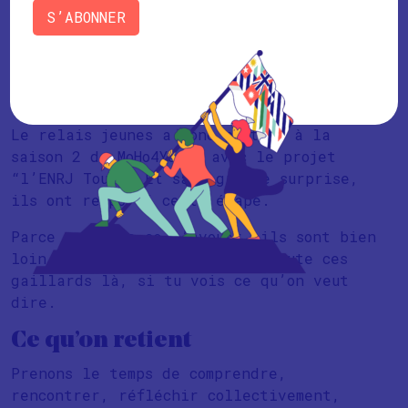
MoHo4Young dans tout ça ?
S’ABONNER
Bien-sûr, qui dit projet collectif
engagé, sous entend “MoHo”. Je vous
l’accorde, ça ne rime pas, mais au moins
ça fait sens.
Le relais jeunes a donc postulé à la
saison 2 de MoHo4Young avec le projet
“l’ENRJ Tour”. Et sans grande surprise,
ils ont remporté cette étape.
Parce qu’on va se l’avouer, ils sont bien
loin de pédaler dans la choucroute ces
gaillards là, si tu vois ce qu’on veut
dire.
Ce qu’on retient
Prenons le temps de comprendre,
rencontrer, réfléchir collectivement,