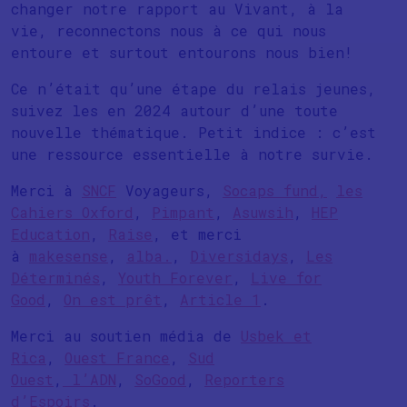
changer notre rapport au Vivant, à la
vie, reconnectons nous à ce qui nous
entoure et surtout entourons nous bien!
Ce n’était qu’une étape du relais jeunes,
suivez les en 2024 autour d’une toute
nouvelle thématique. Petit indice : c’est
une ressource essentielle à notre survie.
Merci à
SNCF
Voyageurs,
Socaps fund,
les
Cahiers Oxford
,
Pimpant
,
Asuwsih
,
HEP
Education
,
Raise
, et merci
à
makesense
,
alba.
,
Diversidays
,
Les
Déterminés
,
Youth Forever
,
Live for
Good
,
On est prêt
,
Article 1
.
Merci au soutien média de
Usbek et
Rica
,
Ouest France
,
Sud
Ouest
,
l’ADN
,
SoGood
,
Reporters
d’Espoirs
.