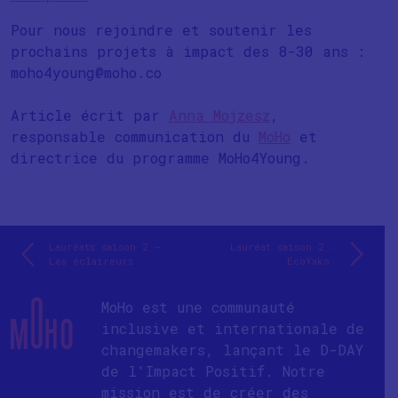
Pour nous rejoindre et soutenir les
prochains projets à impact des 8-30 ans :
moho4young@moho.co
Article écrit par
Anna Mojzesz
,
responsable communication du
MoHo
et
directrice du programme MoHo4Young.
Lauréats saison 2 –
Lauréat saison 2 :
Les éclaireurs
EcoYako
MoHo est une communauté
inclusive et internationale de
changemakers, lançant le D-DAY
de l'Impact Positif. Notre
mission est de créer des