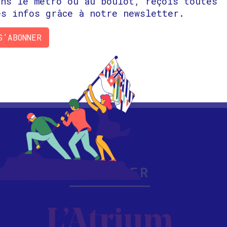
ans le métro ou au boulot, reçois toutes
es infos grâce à notre newsletter.
Visioconférence
S’ABONNER
RÉSERVER
L’Atrium