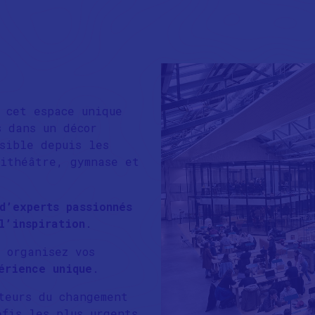
 cet espace unique
s dans un décor
sible depuis les
hithéâtre, gymnase et
d’experts passionnés
l’inspiration
.
 organisez vos
érience unique
.
teurs du changement
éfis les plus urgents