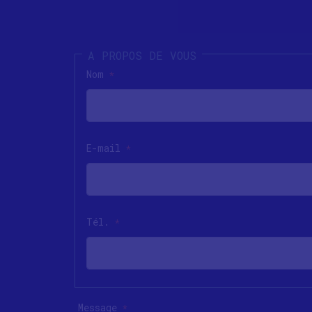
Nom
*
E-mail
*
Tél.
*
Message
*