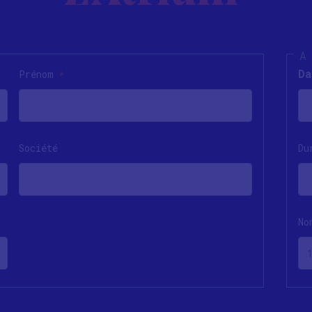
Da
Prénom
*
Société
Du
No