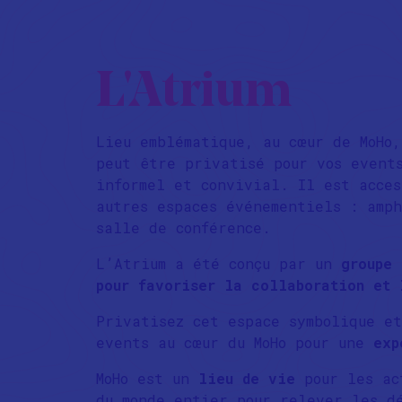
L'Atrium
Lieu emblématique, au cœur de MoHo,
peut être privatisé pour vos event
informel et convivial. Il est acces
autres espaces événementiels : amp
salle de conférence.
L’Atrium a été conçu par un
groupe 
pour favoriser la collaboration et 
Privatisez cet espace symbolique et
events
au cœur du MoHo
pour une
exp
MoHo est un
lieu de vie
pour les ac
du monde entier pour relever les d