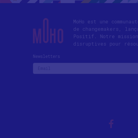
MoHo est une communau
de changemakers, lanç
Positif. Notre missio
disruptives pour réso
Newsletters