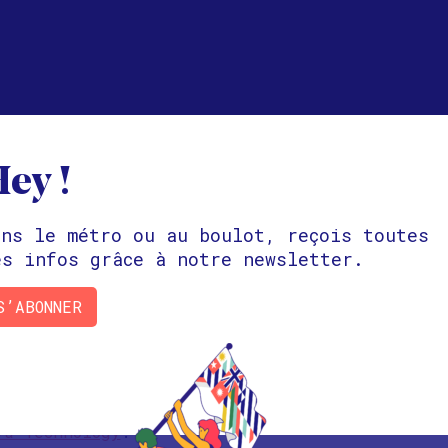
ey !
ques sont déversées dans l’Océan détruisant l
Up, SurfRider Foundation, SeaSheperd… les mouv
ans le métro ou au boulot, reçois toutes
unissent.
es infos grâce à notre newsletter.
nvitons à découvrir un de ces acteurs majeurs
S’ABONNER
rche itinérante pour rassembler, développer et
édérer un réseau mondial d’initiatives locales
 amis
21 La Croix Rouge
,
Schoolab
,
makesense
,
S
va Technology
.