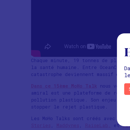
H
Chaque minute, 19 tonnes de plasti
la santé humaine. Entre OceanClean
D
catastrophe deviennent massif et s’
l
Dans ce 15ème MoHo Talk
nous vous i
amiral est une plateforme de reche
pollution plastique. Son enjeu : f
stopper le rejet plastique.
Les MoHo Talks sont créés avec nos
Stories
,
Maddynes
,
RaiseLab,
et
Vi