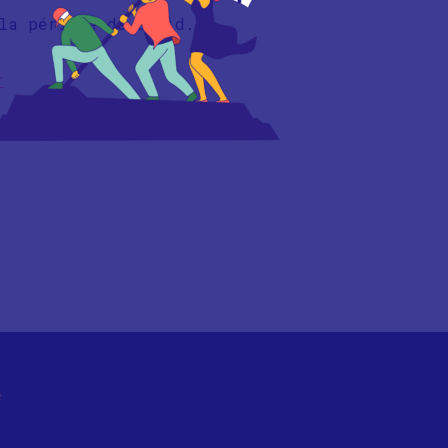
la période de Covid.
r
e