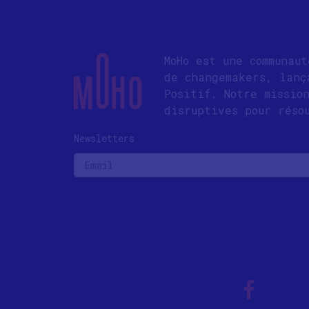
MoHo est une communau
de changemakers, lanç
Positif. Notre missio
disruptives pour réso
Newsletters