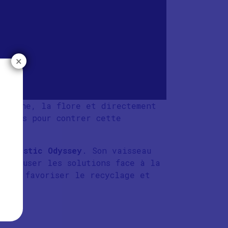
×
a faune, la flore et directement
ements pour contrer cette
 :
Plastic Odyssey
. Son vaisseau
 diffuser les solutions face à la
 pour favoriser le recyclage et
oGood