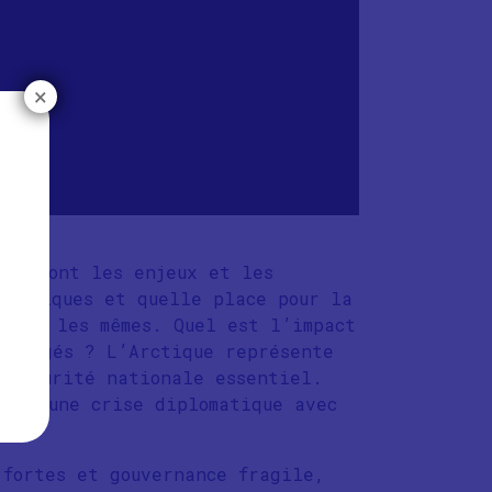
×
els sont les enjeux et les
raphiques et quelle place pour la
t pas les mêmes. Quel est l’impact
protégés ? L’Arctique représente
e sécurité nationale essentiel.
hant une crise diplomatique avec
 fortes et gouvernance fragile,