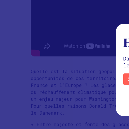
H
D
l
Quelle est la situation géopolitiq
opportunités de ces territoires ? Q
France et l’Europe ? Les glaces fo
du réchauffement climatique pour l
un enjeu majeur pour Washington, en
Pour quelles raisons Donald Trump 
le Danemark.
« Entre majesté et fonte des glace