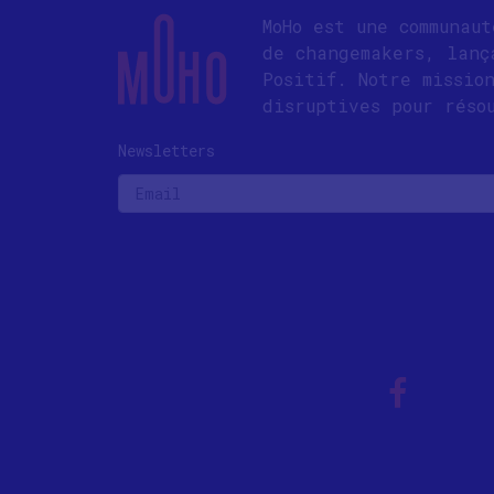
MoHo est une communau
de changemakers, lanç
Positif. Notre missio
disruptives pour réso
Newsletters