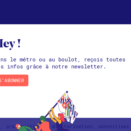
ey !
ans le métro ou au boulot, reçois toutes
es infos grâce à notre newsletter.
ue actuelle en Arctique et en Antarctique ? Qu
uels acteurs sont présents dans ces zones géog
S’ABONNER
ndent des 2 côtés. Cependant les enjeux ne son
’Arctique et l’Antarctique ? Comment sont-ils 
 assurer la sécurité relève donc d’un enjeu d
a-t-il proposé d’acheter le Groenland? déclenc
s, préservation et militarisation, convoitises