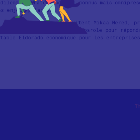
dilemmes stratégiques mal connus mais omniprés
es enjeux polaires.
, Maddyness et Sogood invitent Mikaa Mered, pr
es Polaires » à prendre la parole pour répond
table Eldorado économique pour les entreprise
Th