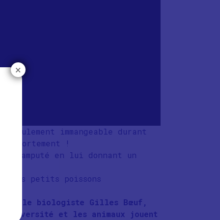
×
on seulement immangeable durant
 comportement !
é ou amputé en lui donnant un
elques petits poissons
tent le biologiste Gilles Bœuf,
biodiversité et les animaux jouent