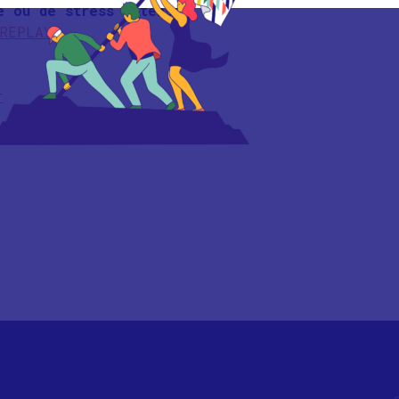
é ou de stress intense.
REPLAY
r