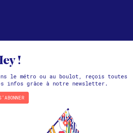
ey !
ans le métro ou au boulot, reçois toutes
st « trop brouté » par un animal, il devient n
es infos grâce à notre newsletter.
ongénères sur 2 km pour qu’ils suivent le même
africaine, protègent et aident un animal bless
S’ABONNER
?
oissons viennent « faire la queue » devant qu
 une superbe organisation d’entraide ?
ense, Maddyness, SoGood et Hello Tomorrow invi
ordinaire. Il explique comment
la nature, la 