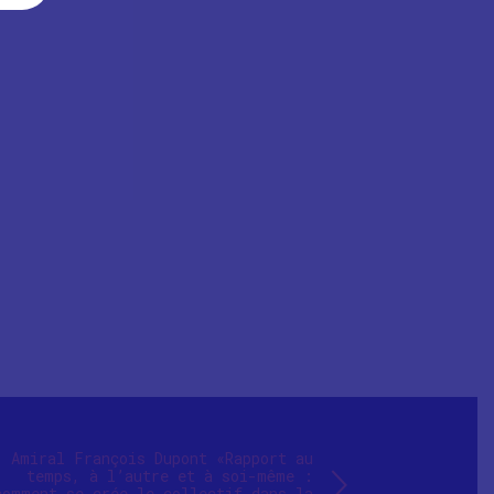
Amiral François Dupont «Rapport au
temps, à l’autre et à soi-même :
comment se crée le collectif dans la