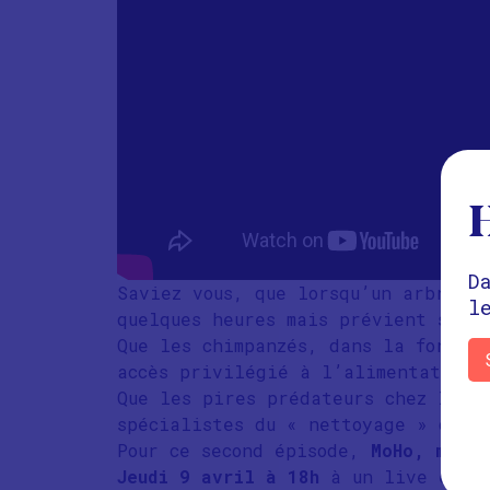
H
D
Saviez vous, que lorsqu’un arbre e
l
quelques heures mais prévient ses c
Que les chimpanzés, dans la forêt 
accès privilégié à l’alimentation 
Que les pires prédateurs chez les p
spécialistes du « nettoyage » dans
Pour ce second épisode,
MoHo, makes
Jeudi 9 avril à 18h
à un live extra