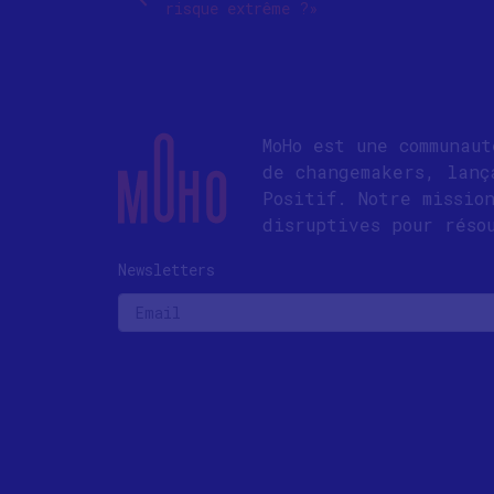
risque extrême ?»
MoHo est une communau
de changemakers, lanç
Positif. Notre missio
disruptives pour réso
Newsletters