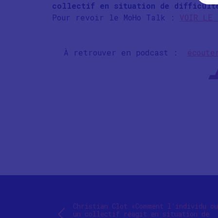
collectif en situation de difficult
Pour revoir le MoHo Talk :
VOIR LE 
À retrouver en podcast :
écoute
Christian Clot «Comment l’individu ou
un collectif réagit en situation de