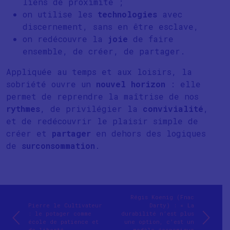
liens de proximité ;
on utilise les
technologies
avec
discernement, sans en être esclave,
on redécouvre la
joie
de faire
ensemble, de créer, de partager.
Appliquée au temps et aux loisirs, la
sobriété ouvre un
nouvel horizon
: elle
permet de reprendre la maîtrise de nos
rythmes
, de privilégier la
convivialité
,
et de redécouvrir le plaisir simple de
créer et
partager
en dehors des logiques
de
surconsommation
.
Régis Koenig (Fnac
Pierre le Cultivateur
Darty) : « La
: le potager comme
durabilité n’est plus
école de patience et
une option, c’est un
de liberté
modèle économique