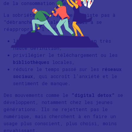
de la consommation énergétique.
La sobriété numérique ne consiste pas à
“débrancher” totalement, mais à se
réapproprier l’outil :
limiter le
streaming
vidéo en très
haute définition,
privilégier le téléchargement ou les
bibliothèques
locales,
réduire le temps passé sur les
réseaux
sociaux
, qui accroît l’anxiété et le
sentiment de manque.
Des mouvements comme le
“digital detox”
se
développent, notamment chez les jeunes
générations. Ils ne rejettent pas le
numérique, mais cherchent à en faire un
usage plus conscient, plus choisi, moins
envahissant.