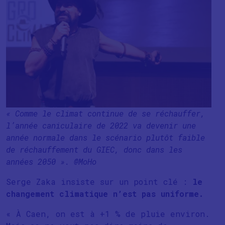
« Comme le climat continue de se réchauffer,
l’année caniculaire de 2022 va devenir une
année normale dans le scénario plutôt faible
de réchauffement du GIEC, donc dans les
années 2050 ». @MoHo
Serge Zaka insiste sur un point clé :
le
changement climatique n’est pas uniforme.
« À Caen, on est à +1 % de pluie environ.