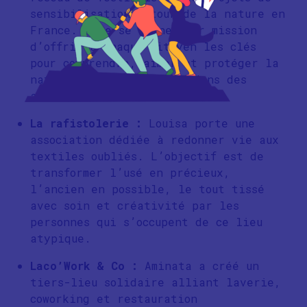
sensibilisation autour de la nature en
France. Elle se donne pour mission
d’offrir à chaque citoyen les clés
pour comprendre, aimer et protéger la
nature en les engageant dans des
activités interactives.
La rafistolerie :
Louisa porte une
association dédiée à redonner vie aux
textiles oubliés. L’objectif est de
transformer l’usé en précieux,
l’ancien en possible, le tout tissé
avec soin et créativité par les
personnes qui s’occupent de ce lieu
atypique.
Laco’Work & Co :
Aminata a créé un
tiers-lieu solidaire alliant laverie,
coworking et restauration