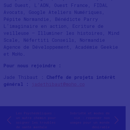
Sud Ouest, L’ADN, Ouest France, FIDAL
Avocats, Google Ateliers Numériques,
Pépite Normandie, Bénédicte Parry
L’imaginaire en action, Ecriture de
veilleuse – Illuminer les histoires, Mind
Scale, Néfertiti Conseils, Normandie
Agence de Développement, Académie Geekie
et MoHo.
Pour nous rejoindre :
Jade Thibaut :
Cheffe de projets intérêt
général :
jadethibaut@moho.co
Les Psychédéliques :
Sobriété et modes de
un autre chemin pour
vie : repenser nos
soigner les troubles
usages pour un monde
de santé mentale
désirable