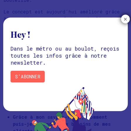
Le concept est aujourd’hui amélioré grâce
×
à un petit panneau solaire qui alimente
une lampe LED. Désormais les habitants
peuvent aussi s’éclairer de nuit.
Hey !
Bien que ce genre d’innovation réponde
Dans le métro ou au boulot, reçois
aux attentes des personnes les plus
toutes les infos grâce à notre
pauvres elle nous montre une chose : En
newsletter.
utilisant ce que l’on a sous la main, on
peut être capable de créer des
offres
S’ABONNER
originales
.
Cette philosophie peut s’utiliser dans
beaucoup d’entreprises en se posant
simplement la question :
Grâce à mon savoir-faire, comment
puis-je répondre aux besoins de mes
clients
?