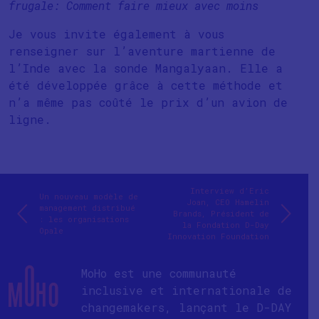
frugale: Comment faire mieux avec moins
Je vous invite également à vous
renseigner sur l’aventure martienne de
l’Inde avec la sonde Mangalyaan. Elle a
été développée grâce à cette méthode et
n’a même pas coûté le prix d’un avion de
ligne.
Interview d’Eric
Un nouveau modèle de
Joan, CEO Hamelin
management distribué
Brands, Président de
: les organisations
la Fondation D-Day
Opale
Innovation Foundation
MoHo est une communauté
inclusive et internationale de
changemakers, lançant le D-DAY